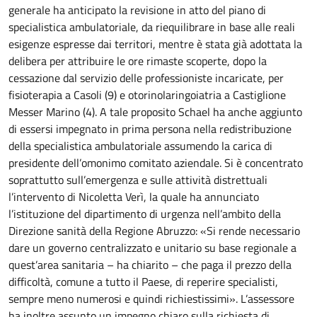
generale ha anticipato la revisione in atto del piano di
specialistica ambulatoriale, da riequilibrare in base alle reali
esigenze espresse dai territori, mentre è stata già adottata la
delibera per attribuire le ore rimaste scoperte, dopo la
cessazione dal servizio delle professioniste incaricate, per
fisioterapia a Casoli (9) e otorinolaringoiatria a Castiglione
Messer Marino (4). A tale proposito Schael ha anche aggiunto
di essersi impegnato in prima persona nella redistribuzione
della specialistica ambulatoriale assumendo la carica di
presidente dell’omonimo comitato aziendale. Si è concentrato
soprattutto sull’emergenza e sulle attività distrettuali
l’intervento di Nicoletta Verì, la quale ha annunciato
l’istituzione del dipartimento di urgenza nell’ambito della
Direzione sanità della Regione Abruzzo: «Si rende necessario
dare un governo centralizzato e unitario su base regionale a
quest’area sanitaria – ha chiarito – che paga il prezzo della
difficoltà, comune a tutto il Paese, di reperire specialisti,
sempre meno numerosi e quindi richiestissimi». L’assessore
ha inoltre assunto un impegno chiaro sulla richiesta di