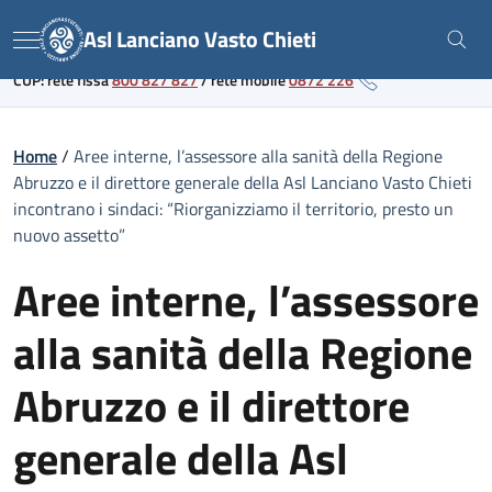
Skip
Link al portale sanitario regionale
Asl Lanciano Vasto Chieti
to
Menu
content
CUP: rete fissa
800 827 827
/
rete mobile
0872 226
Home
/
Aree interne, l’assessore alla sanità della Regione
Abruzzo e il direttore generale della Asl Lanciano Vasto Chieti
incontrano i sindaci: “Riorganizziamo il territorio, presto un
nuovo assetto”
Aree interne, l’assessore
alla sanità della Regione
Abruzzo e il direttore
generale della Asl