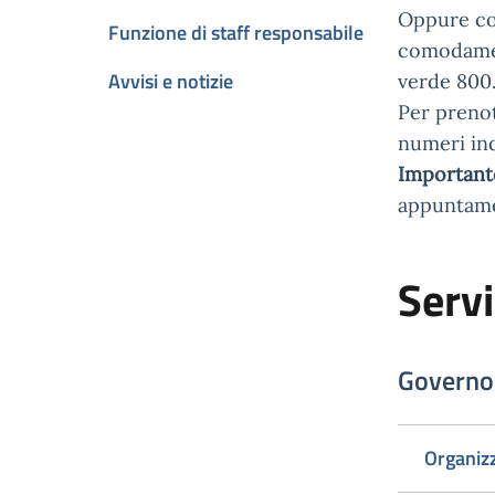
Oppure con
Funzione di staff responsabile
comodament
Avvisi e notizie
verde 800.
Per prenot
numeri ind
Importante
appuntame
Servi
Governo 
Organiz