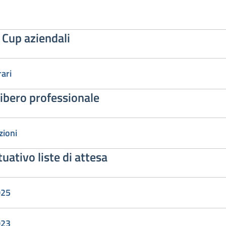
i Cup aziendali
rari
 libero professionale
zioni
uativo liste di attesa
025
023