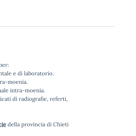
per:
tale e di laboratorio.
tra-moenia.
onale intra-moenia.
ati di radiografie, referti,
cie
della provincia di Chieti