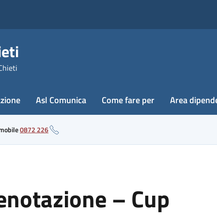
eti
Chieti
azione
Asl Comunica
Come fare per
Area dipend
 mobile
0872 226
renotazione – Cup