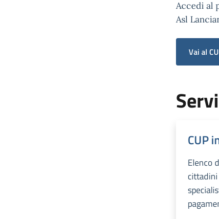
Accedi al 
Asl Lancia
Vai al CU
Servi
CUP i
Elenco d
cittadini
specialis
pagament