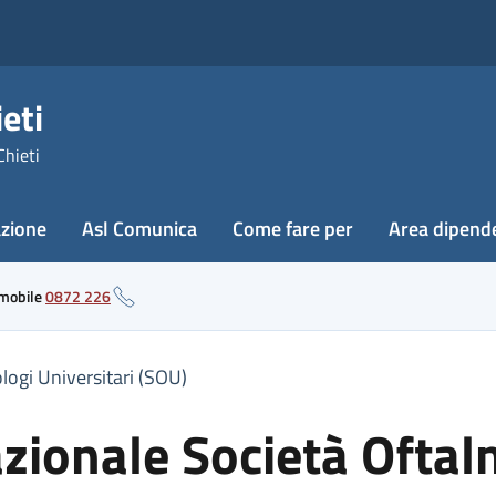
eti
Chieti
azione
Asl Comunica
Come fare per
Area dipend
 mobile
0872 226
ogi Universitari (SOU)
zionale Società Oftal