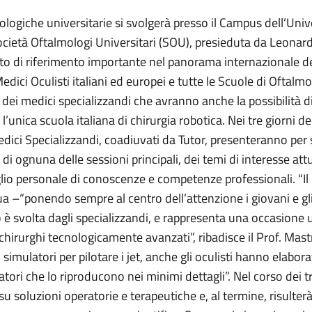
mologiche universitarie si svolgerà presso il Campus dell’Uni
cietà Oftalmologi Universitari (SOU), presieduta da Leona
o di riferimento importante nel panorama internazionale degl
dici Oculisti italiani ed europei e tutte le Scuole di Oftalmo
ei medici specializzandi che avranno anche la possibilità di
l’unica scuola italiana di chirurgia robotica. Nei tre giorni 
Medici Specializzandi, coadiuvati da Tutor, presenteranno per
di ognuna delle sessioni principali, dei temi di interesse attu
lio personale di conoscenze e competenze professionali. “Il
 –“ponendo sempre al centro dell’attenzione i giovani e gli s
o è svolta dagli specializzandi, e rappresenta una occasione u
chirurghi tecnologicamente avanzati”, ribadisce il Prof. Mast
 simulatori per pilotare i jet, anche gli oculisti hanno elabo
ri che lo riproducono nei minimi dettagli”. Nel corso dei tr
 soluzioni operatorie e terapeutiche e, al termine, risulterà