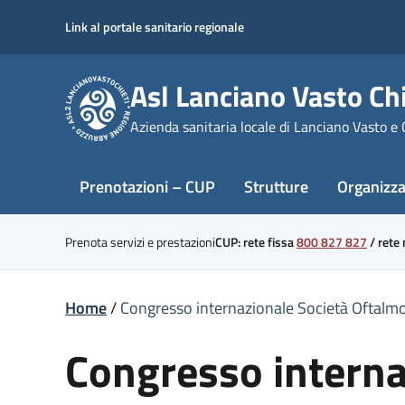
Skip
Link al portale sanitario regionale
to
content
Asl Lanciano Vasto Chi
Azienda sanitaria locale di Lanciano Vasto e 
Prenotazioni – CUP
Strutture
Organizz
Prenota servizi e prestazioni
CUP: rete fissa
800 827 827
/
rete
Home
/
Congresso internazionale Società Oftalmol
Congresso interna