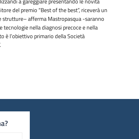
alizzandi a gareggiare presentando le novità
citore del premio “Best of the best”, riceverà un
oche strutture– afferma Mastropasqua -saranno
 tecnologie nella diagnosi precoce e nella
 è l’obiettivo primario della Società
.
na?