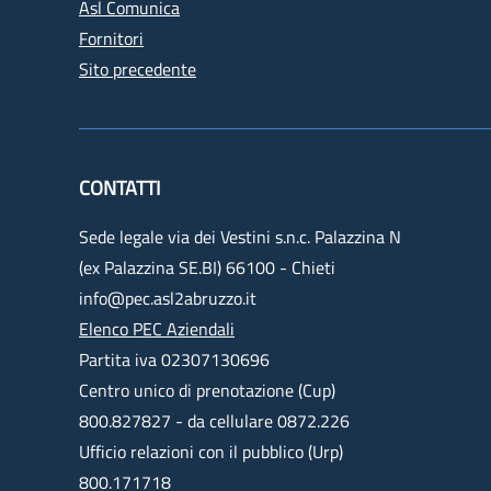
Asl Comunica
Fornitori
Sito precedente
CONTATTI
Sede legale via dei Vestini s.n.c. Palazzina N
(ex Palazzina SE.BI) 66100 - Chieti
info@pec.asl2abruzzo.it
Elenco PEC Aziendali
Partita iva 02307130696
Centro unico di prenotazione (Cup)
800.827827 - da cellulare 0872.226
Ufficio relazioni con il pubblico (Urp)
800.171718