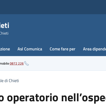
eti
Chieti
azione
Asl Comunica
Come fare per
Area dipend
 mobile
0872 226
e di Chieti
o operatorio nell’ospe