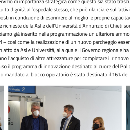
servizio di importanza strategica come questo sia stato trascu
o dignità all’ospedale stesso, che può rilanciare sull’attivit
sti in condizione di esprimere al meglio le proprie capacità».
le richieste della Asl e dell’Università d’Annunzio di Chieti 
«Abbiamo già inserito nella programmazione un ulteriore am
erì – così come la realizzazione di un nuovo parcheggio essen
n atto da Asl e Università, alla quale il Governo regionale ha
ano l’acquisto di altre attrezzature per completare il rinnov
so il programma di innovazione destinato al cuore del Poli
o mandato al blocco operatorio è stato destinato il 16% del t