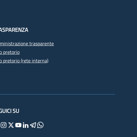
ASPARENZA
inistrazione trasparente
o pretorio
o pretorio (rete interna)
GUICI SU