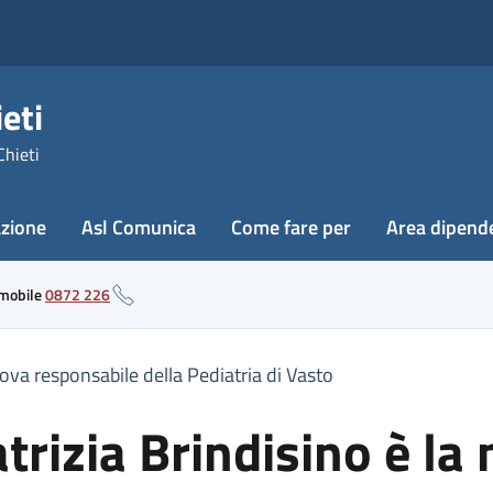
eti
Chieti
azione
Asl Comunica
Come fare per
Area dipend
 mobile
0872 226
ova responsabile della Pediatria di Vasto
rizia Brindisino è la