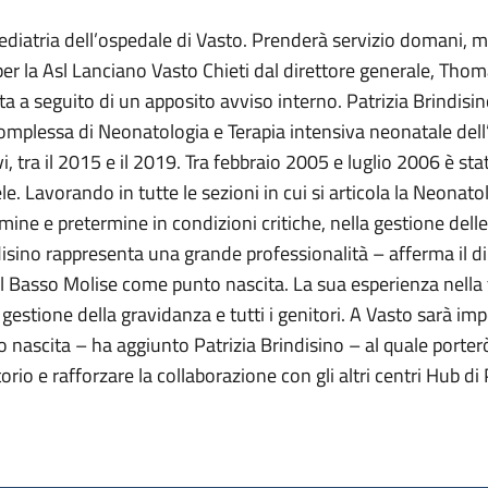
Pediatria dell’ospedale di Vasto. Prenderà servizio domani, 
per la Asl Lanciano Vasto Chieti dal direttore generale, Thoma
a a seguito di un apposito avviso interno. Patrizia Brindisi
omplessa di Neonatologia e Terapia intensiva neonatale dell’o
, tra il 2015 e il 2019. Tra febbraio 2005 e luglio 2006 è sta
le. Lavorando in tutte le sezioni in cui si articola la Neona
mine e pretermine in condizioni critiche, nella gestione delle
isino rappresenta una grande professionalità – afferma il di
l Basso Molise come punto nascita. La sua esperienza nella t
gestione della gravidanza e tutti i genitori. A Vasto sarà imp
o nascita – ha aggiunto Patrizia Brindisino – al quale porter
torio e rafforzare la collaborazione con gli altri centri Hub di 