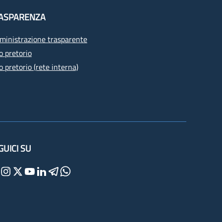
ASPARENZA
inistrazione trasparente
o pretorio
o pretorio (rete interna)
GUICI SU