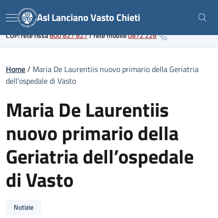
Skip
Link al portale sanitario regionale
Asl Lanciano Vasto Chieti
to
Menu
content
CUP: rete fissa
800 827 827
/
rete mobile
0872 226
Home
/
Maria De Laurentiis nuovo primario della Geriatria
dell’ospedale di Vasto
Maria De Laurentiis
nuovo primario della
Geriatria dell’ospedale
di Vasto
Notizie