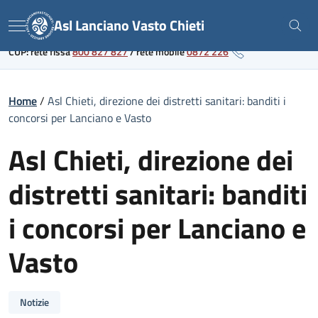
Skip
Link al portale sanitario regionale
Asl Lanciano Vasto Chieti
to
Menu
content
CUP: rete fissa
800 827 827
/
rete mobile
0872 226
Home
/
Asl Chieti, direzione dei distretti sanitari: banditi i
concorsi per Lanciano e Vasto
Asl Chieti, direzione dei
distretti sanitari: banditi
i concorsi per Lanciano e
Vasto
Notizie