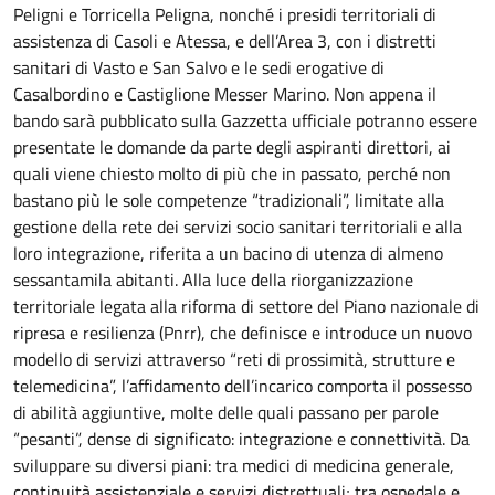
Peligni e Torricella Peligna, nonché i presidi territoriali di
assistenza di Casoli e Atessa, e dell’Area 3, con i distretti
sanitari di Vasto e San Salvo e le sedi erogative di
Casalbordino e Castiglione Messer Marino. Non appena il
bando sarà pubblicato sulla Gazzetta ufficiale potranno essere
presentate le domande da parte degli aspiranti direttori, ai
quali viene chiesto molto di più che in passato, perché non
bastano più le sole competenze “tradizionali”, limitate alla
gestione della rete dei servizi socio sanitari territoriali e alla
loro integrazione, riferita a un bacino di utenza di almeno
sessantamila abitanti. Alla luce della riorganizzazione
territoriale legata alla riforma di settore del Piano nazionale di
ripresa e resilienza (Pnrr), che definisce e introduce un nuovo
modello di servizi attraverso “reti di prossimità, strutture e
telemedicina”, l’affidamento dell’incarico comporta il possesso
di abilità aggiuntive, molte delle quali passano per parole
“pesanti”, dense di significato: integrazione e connettività. Da
sviluppare su diversi piani: tra medici di medicina generale,
continuità assistenziale e servizi distrettuali; tra ospedale e