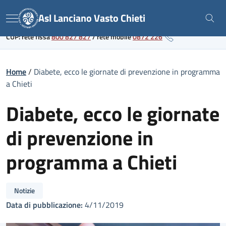
Skip
Link al portale sanitario regionale
Asl Lanciano Vasto Chieti
to
Menu
content
CUP: rete fissa
800 827 827
/
rete mobile
0872 226
Home
/
Diabete, ecco le giornate di prevenzione in programma
a Chieti
Diabete, ecco le giornate
di prevenzione in
programma a Chieti
Notizie
Data di pubblicazione:
4/11/2019