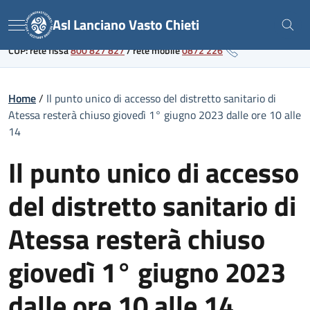
Skip
Link al portale sanitario regionale
Asl Lanciano Vasto Chieti
to
Menu
content
CUP: rete fissa
800 827 827
/
rete mobile
0872 226
Home
/
Il punto unico di accesso del distretto sanitario di
Atessa resterà chiuso giovedì 1° giugno 2023 dalle ore 10 alle
14
Il punto unico di accesso
del distretto sanitario di
Atessa resterà chiuso
giovedì 1° giugno 2023
dalle ore 10 alle 14