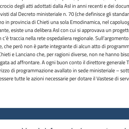
crocio degli atti adottati dalla Asl in anni recenti e dei doc
visti dal Decreto ministeriale n. 70 (che definisce gli standard
dono in provincia di Chieti una sola Emodinamica, nel capolu
te, esiste una delibera Asl con cui si approvava un progett
n c’è traccia nella rete ospedaliera regionale. Sull’argoment
, che però non è parte integrante di alcun atto di programm
 Chieti e Lanciano che, per ragioni diverse, non ne hanno bis
ligata ad affrontare. A ogni buon conto il direttore genera
dirizzo di programmazione avallato in sede ministeriale – sott
 essere tutte le azioni necessarie per dotare il Vastese di ser