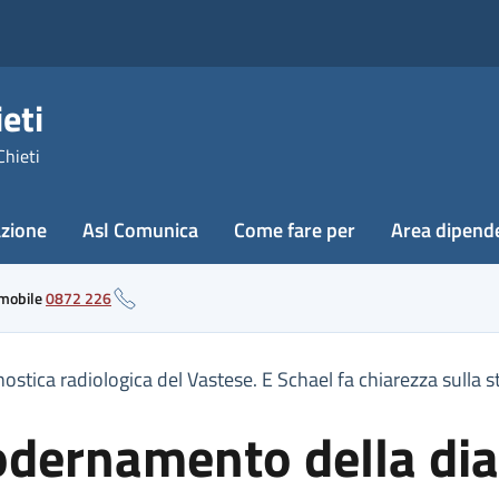
eti
Chieti
azione
Asl Comunica
Come fare per
Area dipend
 mobile
0872 226
tica radiologica del Vastese. E Schael fa chiarezza sulla 
odernamento della dia