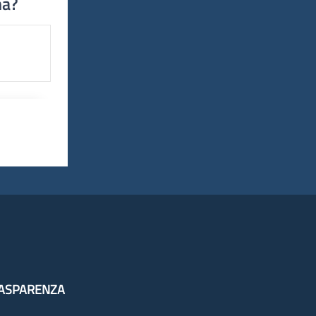
na?
ASPARENZA