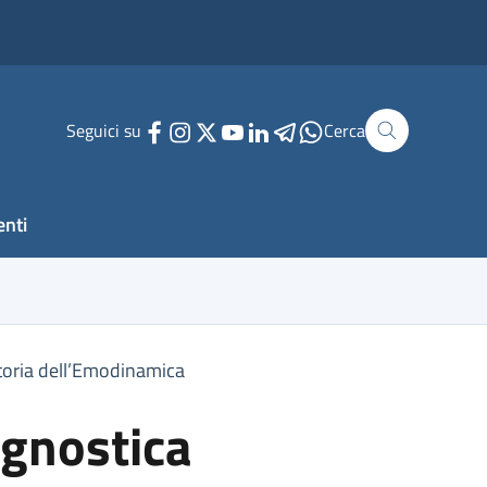
Seguici su
Cerca
enti
storia dell’Emodinamica
gnostica