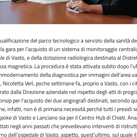
lificazione del parco tecnologico a servizio della sanità del 
la gara per l’acquisto di un sistema di monitoraggio centraliz
dale di Vasto, e della dotazione radiologica destinata al Dis
za magnetica. La procedura è stata attivata subito dopo l’uf
’ammodernamento della diagnostica per immagini dell’area 
 Nicoletta Verì, poche settimane fa, proprio a Vasto, con i ci
rato dalla Direzione aziendale nel rispetto degli atti di pr
ip per l’acquisto dei due angiografi destinati, secondo quant
 infatti, non è di primaria necessità perché tutti i presidi s
i spoke di Vasto e Lanciano sia per il Centro Hub di Chieti. 
tati negli anni passati che prevedevano interventi di ristru
erno dell’ospedale di Vasto; aspetto, quest’ultimo, sul quale i