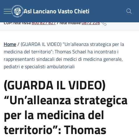
Skip
Link al portale sanitario regionale
Asl Lanciano Vasto Chieti
to
Menu
content
CUP: rete fissa
800 827 827
/
rete mobile
0872 226
Home
/
(GUARDA IL VIDEO) “Un’alleanza strategica per la
medicina del territorio”: Thomas Schael ha incontrato i
rappresentanti sindacali dei medici di medicina generale,
pediatri e specialisti ambulatoriali
(GUARDA IL VIDEO)
“Un’alleanza strategica
per la medicina del
territorio”: Thomas