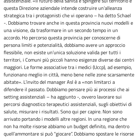
assistenziale. «Il futuro della sanità è spingere sul territorio e
questa Direzione aziendale intende costruire un’alleanza
strategica tra i protagonisti che vi operano – ha detto Schael
-. Dobbiamo trovare anche in questa provincia nuovi modelli e
una visione, da trasformare in un secondo tempo in un
accordo. Ho percorso questa provincia per conoscerne di
persona limiti e potenzialità, dobbiamo avere un approccio
flessibile, non esiste un’unica soluzione valida per tutti i
territori, i Comuni più piccoli hanno esigenze diverse dai centri
maggiori. Le forme associative tra i medici (Uccp), ad esempio,
funzionano meglio in città, meno bene nelle zone scarsamente
abitate». L’invito del manager Asl è a «non limitarci a
difendere il passato. Dobbiamo pensare più ai processi che ai
setting assistenziali – ha aggiunto -, ovvero lavorare sui
percorsi diagnostico terapeutici assistenziali, sugli obiettivi di
salute, misurare i risultati. Sono qui per capire. Non sono
arrivato portando i modelli altre regioni. In una regione che
non ha molte risorse abbiamo un budget definito, ma dentro
quell’ammontare si può “giocare”. Dobbiamo spostare le risorse