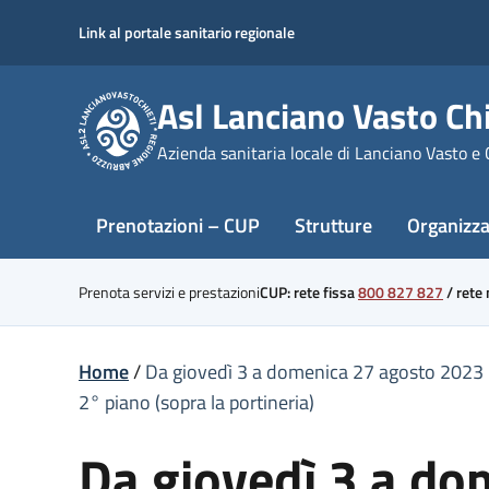
Skip
Link al portale sanitario regionale
to
content
Asl Lanciano Vasto Chi
Azienda sanitaria locale di Lanciano Vasto e 
Prenotazioni – CUP
Strutture
Organizz
Prenota servizi e prestazioni
CUP: rete fissa
800 827 827
/
rete
Home
/
Da giovedì 3 a domenica 27 agosto 2023 l
2° piano (sopra la portineria)
Da giovedì 3 a do