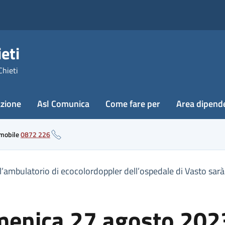
eti
Chieti
azione
Asl Comunica
Come fare per
Area dipend
 mobile
0872 226
’ambulatorio di ecocolordoppler dell’ospedale di Vasto sar
menica 27 agosto 2023