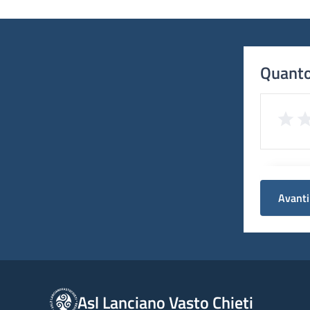
Quanto
Avanti
Asl Lanciano Vasto Chieti