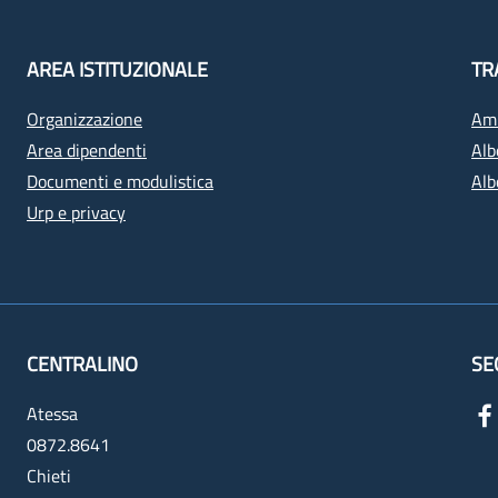
AREA ISTITUZIONALE
TR
Organizzazione
Amm
Area dipendenti
Alb
Documenti e modulistica
Alb
Urp e privacy
CENTRALINO
SE
Atessa
0872.8641
Chieti