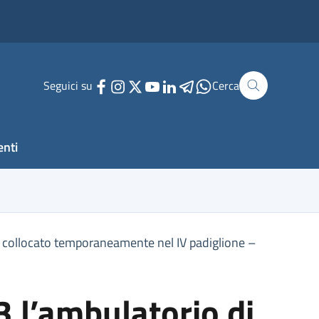
Seguici su
Cerca
enti
à collocato temporaneamente nel IV padiglione –
 l’ambulatorio di