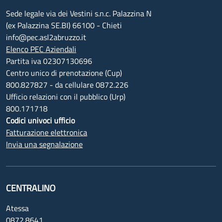
Sede legale via dei Vestini s.n.c. Palazzina N
(ex Palazzina SE.BI) 66100 - Chieti
info@pec.asl2abruzzo.it
Elenco PEC Aziendali
Partita iva 02307130696
Centro unico di prenotazione (Cup)
800.827827 - da cellulare 0872.226
Ufficio relazioni con il pubblico (Urp)
800.171718
Codici univoci ufficio
Fatturazione elettronica
Invia una segnalazione
CENTRALINO
Atessa
0872.8641