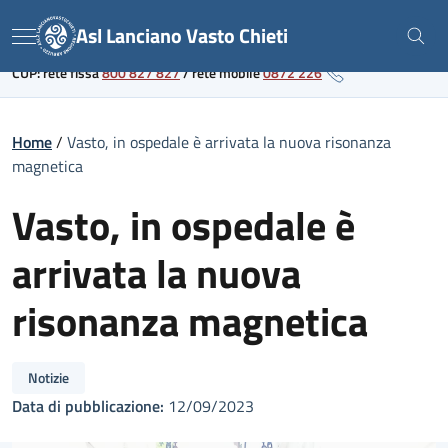
Skip
Link al portale sanitario regionale
Asl Lanciano Vasto Chieti
to
Menu
content
CUP: rete fissa
800 827 827
/
rete mobile
0872 226
Home
/
Vasto, in ospedale è arrivata la nuova risonanza
magnetica
Vasto, in ospedale è
arrivata la nuova
risonanza magnetica
Notizie
Data di pubblicazione:
12/09/2023