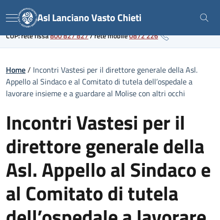
Skip
Link al portale sanitario regionale
Asl Lanciano Vasto Chieti
to
Menu
content
CUP: rete fissa
800 827 827
/
rete mobile
0872 226
Home
/
Incontri Vastesi per il direttore generale della Asl.
Appello al Sindaco e al Comitato di tutela dell’ospedale a
lavorare insieme e a guardare al Molise con altri occhi
Incontri Vastesi per il
direttore generale della
Asl. Appello al Sindaco e
al Comitato di tutela
dell’ospedale a lavorare