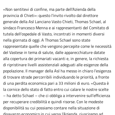
«Non sentitevi di confine, ma parte dell’Azienda della
provincia di Chieti»: questo l’invito rivolto dal direttore
generale della Asl Lanciano Vasto Chieti, Thomas Schael, al
sindaco Francesco Menna e ai rappresentanti del Comitato di
tutela dell’ospedale di Vasto, incontrati in momenti diversi
nella giornata di oggi. A Thomas Schael sono state
rappresentate quelle che vengono percepite come le necessità
del Vastese in tema di salute, dalle apparecchiature datate
alla copertura dei primariati vacanti e, in genere, la richiesta
di ripristinare livelli assistenziali adeguati alle esigenze della
popolazione. Il manager della Asl ha messo in chiaro l’esigenza
di trovare strade percorribili individuando le priorità, a fronte
di una perdita economica pari a 33 milioni di euro. «Questa è
la cornice dello stato di fatto entro cui calare le nostre scelte
– ha detto Schael – che ci obbliga a intervenire sull’efficienza
per recuperare credibilità e quindi risorse. Con le modeste
disponibilità su cui possiamo contare nella situazione di
disavanzo economico in cui versa l’Azienda, riusciremo ad