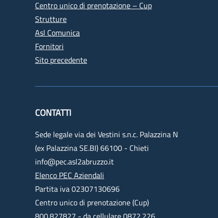
Centro unico di prenotazione – Cup
Strutture
Asl Comunica
Fornitori
Sito precedente
CONTATTI
Sede legale via dei Vestini s.n.c. Palazzina N
(ex Palazzina SE.BI) 66100 - Chieti
info@pec.asl2abruzzo.it
Elenco PEC Aziendali
Partita iva 02307130696
Centro unico di prenotazione (Cup)
800.827827 - da cellulare 0872.226