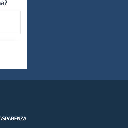
na?
ASPARENZA