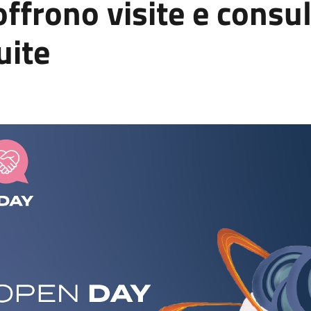
offrono visite e consu
uite