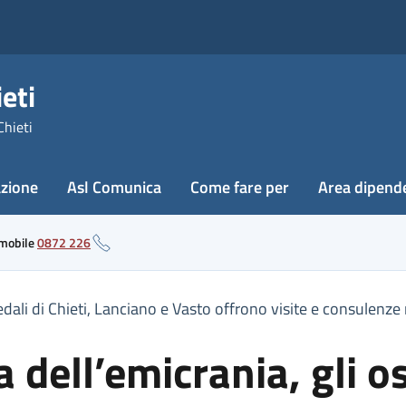
eti
Chieti
azione
Asl Comunica
Come fare per
Area dipend
 mobile
0872 226
edali di Chieti, Lanciano e Vasto offrono visite e consulenze
dell’emicrania, gli os