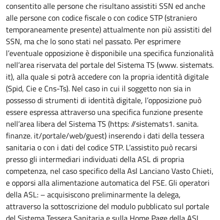
consentito alle persone che risultano assistiti SSN ed anche
alle persone con codice fiscale o con codice STP (straniero
temporaneamente presente) attualmente non più assistiti del
SSN, ma che lo sono stati nel passato. Per esprimere
l’eventuale opposizione è disponibile una specifica funzionalità
nell’area riservata del portale del Sistema TS (www. sistemats.
it), alla quale si potrà accedere con la propria identità digitale
(Spid, Cie e Cns-Ts). Nel caso in cui il soggetto non sia in
possesso di strumenti di identità digitale, l’opposizione può
essere espressa attraverso una specifica funzione presente
nell’area libera del Sistema TS (https: //sistemats1. sanita.
finanze. it/portale/web/guest) inserendo i dati della tessera
sanitaria o con i dati del codice STP. L’assistito può recarsi
presso gli intermediari individuati della ASL di propria
competenza, nel caso specifico della Asl Lanciano Vasto Chieti,
e opporsi alla alimentazione automatica del FSE. Gli operatori
della ASL: – acquisiscono preliminarmente la delega,
attraverso la sottoscrizione del modulo pubblicato sul portale
del Sistema Tessera Sanitaria e sulla Home Page della ASL