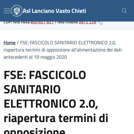
Skip
Link al portale sanitario regionale
Asl Lanciano Vasto Chieti
to
Menu
content
CUP: rete fissa
800 827 827
/
rete mobile
0872 226
Home
/
FSE: FASCICOLO SANITARIO ELETTRONICO 2.0,
riapertura termini di opposizione all’alimentazione dei dati
antecedenti al 19 maggio 2020
FSE: FASCICOLO
SANITARIO
ELETTRONICO 2.0,
riapertura termini di
opposizione