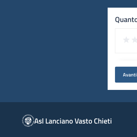
Quanto
Avanti
Asl Lanciano Vasto Chieti