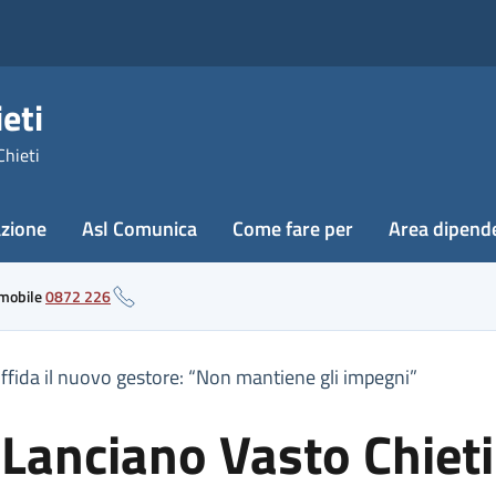
eti
Chieti
azione
Asl Comunica
Come fare per
Area dipend
 mobile
0872 226
diffida il nuovo gestore: “Non mantiene gli impegni”
 Lanciano Vasto Chieti