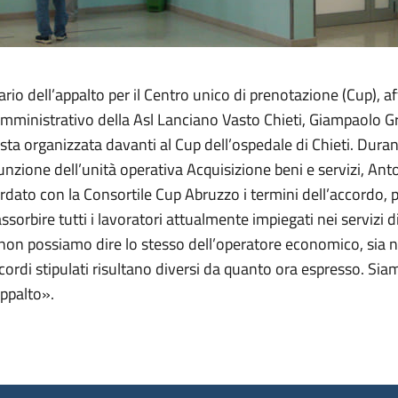
 dell’appalto per il Centro unico di prenotazione (Cup), affinc
inistrativo della Asl Lanciano Vasto Chieti, Giampaolo Grip
sta organizzata davanti al Cup dell’ospedale di Chieti. Duran
nzione dell’unità operativa Acquisizione beni e servizi, Anton
rdato con la Consortile Cup Abruzzo i termini dell’accordo, 
assorbire tutti i lavoratori attualmente impiegati nei servizi
non possiamo dire lo stesso dell’operatore economico, sia ne
i accordi stipulati risultano diversi da quanto ora espresso. S
appalto».