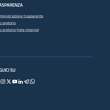
ASPARENZA
inistrazione trasparente
o pretorio
o pretorio (rete interna)
GUICI SU