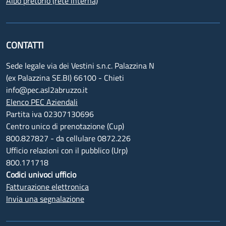
Albo pretorio (rete interna)
CONTATTI
Sede legale via dei Vestini s.n.c. Palazzina N
(ex Palazzina SE.BI) 66100 - Chieti
info@pec.asl2abruzzo.it
Elenco PEC Aziendali
Partita iva 02307130696
Centro unico di prenotazione (Cup)
800.827827 - da cellulare 0872.226
Ufficio relazioni con il pubblico (Urp)
800.171718
Codici univoci ufficio
Fatturazione elettronica
Invia una segnalazione