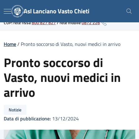
Skip
Link al portale sanitario regionale
Asl Lanciano Vasto Chieti
to
Menu
content
CUP: rete fissa
800 827 827
/
rete mobile
0872 226
Home
/
Pronto soccorso di Vasto, nuovi medici in arrivo
Pronto soccorso di
Vasto, nuovi medici in
arrivo
Notizie
Data di pubblicazione:
13/12/2024