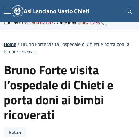
Skip
Link al portale sanitario regionale
Asl Lanciano Vasto Chieti
to
Menu
content
CUP: rete fissa
800 827 827
/
rete mobile
0872 226
Home
/
Bruno Forte visita l’ospedale di Chieti e porta doni ai
bimbi ricoverati
Bruno Forte visita
l’ospedale di Chieti e
porta doni ai bimbi
ricoverati
Notizie