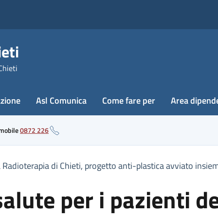
eti
Chieti
azione
Asl Comunica
Come fare per
Area dipend
 mobile
0872 226
a Radioterapia di Chieti, progetto anti-plastica avviato insiem
salute per i pazienti d