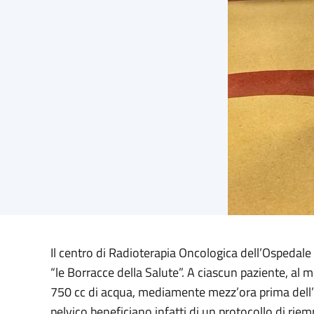
Il centro di Radioterapia Oncologica dell’Ospedale d
“le Borracce della Salute”. A ciascun paziente, al
750 cc di acqua, mediamente mezz’ora prima dell’e
pelvico beneficiano infatti di un protocollo di riem