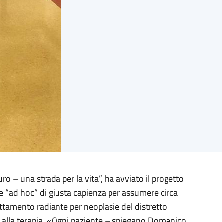
ro – una strada per la vita”, ha avviato il progetto
e “ad hoc” di giusta capienza per assumere circa
ttamento radiante per neoplasie del distretto
gati alla terapia. «Ogni paziente – spiegano Domenico