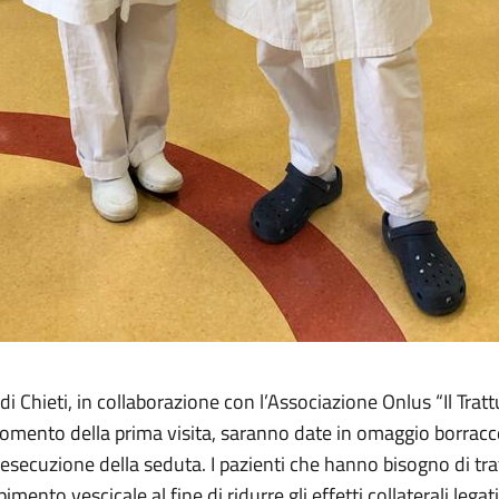
i Chieti, in collaborazione con l’Associazione Onlus “Il Trattu
 momento della prima visita, saranno date in omaggio borracc
secuzione della seduta. I pazienti che hanno bisogno di tra
pimento vescicale al fine di ridurre gli effetti collaterali le