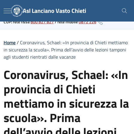
Skip
Link al portale sanitario regionale
Asl Lanciano Vasto Chieti
to
Menu
content
CUP: rete fissa
800 827 827
/
rete mobile
0872 226
Home
/
Coronavirus, Schael: «In provincia di Chieti mettiamo
in sicurezza la scuola». Prima dell’avvio delle lezioni tamponi
agli studenti rientrati dalle vacanze
Coronavirus, Schael: «In
provincia di Chieti
mettiamo in sicurezza la
scuola». Prima
dell’avvio delle lezioni