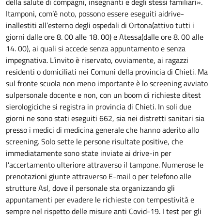
della salute di compagni, insegnanti e degli stessi familiari».
Itamponi, com’è noto, possono essere eseguiti aidrive-
inallestiti all’esterno degli ospedali di Ortona(attivo tutti i
giorni dalle ore 8. 00 alle 18. 00) e Atessa(dalle ore 8. 00 alle
14. 00), ai quali si accede senza appuntamento e senza
impegnativa. L’invito è riservato, ovviamente, ai ragazzi
residenti o domiciliati nei Comuni della provincia di Chieti. Ma
sul fronte scuola non meno importante è lo screening avviato
sulpersonale docente e non, con un boom di richieste ditest
sierologiciche si registra in provincia di Chieti. In soli due
giorni ne sono stati eseguiti 662, sia nei distretti sanitari sia
presso i medici di medicina generale che hanno aderito allo
screening. Solo sette le persone risultate positive, che
immediatamente sono state inviate ai drive-in per
l’accertamento ulteriore attraverso il tampone. Numerose le
prenotazioni giunte attraverso E-mail o per telefono alle
strutture Asl, dove il personale sta organizzando gli
appuntamenti per evadere le richieste con tempestività e
sempre nel rispetto delle misure anti Covid-19. I test per gli