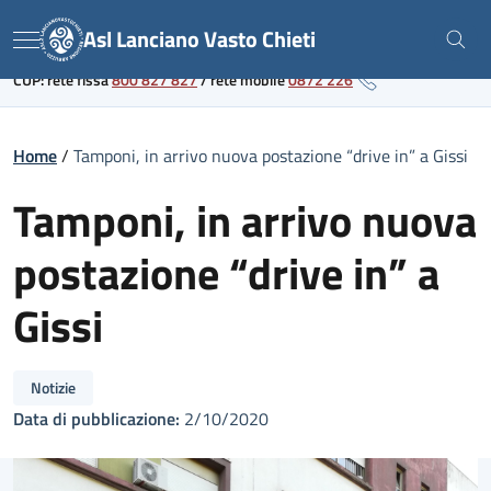
Skip
Link al portale sanitario regionale
Asl Lanciano Vasto Chieti
to
Menu
content
CUP: rete fissa
800 827 827
/
rete mobile
0872 226
Home
/
Tamponi, in arrivo nuova postazione “drive in” a Gissi
Tamponi, in arrivo nuova
postazione “drive in” a
Gissi
Notizie
Data di pubblicazione:
2/10/2020