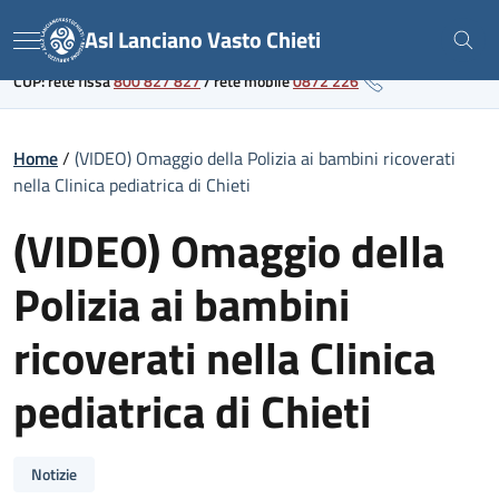
Skip
Link al portale sanitario regionale
Asl Lanciano Vasto Chieti
to
Menu
content
CUP: rete fissa
800 827 827
/
rete mobile
0872 226
Home
/
(VIDEO) Omaggio della Polizia ai bambini ricoverati
nella Clinica pediatrica di Chieti
(VIDEO) Omaggio della
Polizia ai bambini
ricoverati nella Clinica
pediatrica di Chieti
Notizie