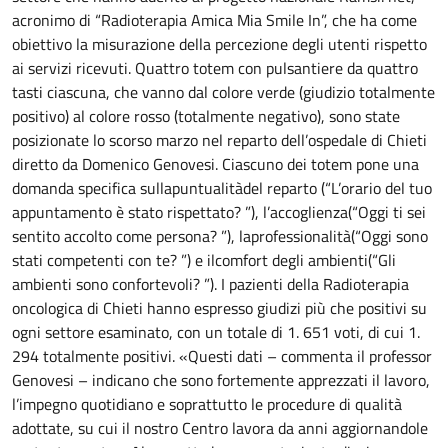
acronimo di “Radioterapia Amica Mia Smile In”, che ha come
obiettivo la misurazione della percezione degli utenti rispetto
ai servizi ricevuti. Quattro totem con pulsantiere da quattro
tasti ciascuna, che vanno dal colore verde (giudizio totalmente
positivo) al colore rosso (totalmente negativo), sono state
posizionate lo scorso marzo nel reparto dell’ospedale di Chieti
diretto da Domenico Genovesi. Ciascuno dei totem pone una
domanda specifica sullapuntualitàdel reparto (“L’orario del tuo
appuntamento è stato rispettato? ”), l’accoglienza(“Oggi ti sei
sentito accolto come persona? ”), laprofessionalità(“Oggi sono
stati competenti con te? ”) e ilcomfort degli ambienti(“Gli
ambienti sono confortevoli? ”). I pazienti della Radioterapia
oncologica di Chieti hanno espresso giudizi più che positivi su
ogni settore esaminato, con un totale di 1. 651 voti, di cui 1.
294 totalmente positivi. «Questi dati – commenta il professor
Genovesi – indicano che sono fortemente apprezzati il lavoro,
l’impegno quotidiano e soprattutto le procedure di qualità
adottate, su cui il nostro Centro lavora da anni aggiornandole