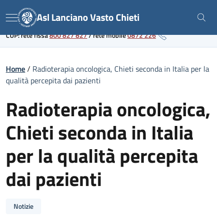
Skip
Link al portale sanitario regionale
Asl Lanciano Vasto Chieti
to
Menu
content
CUP: rete fissa
800 827 827
/
rete mobile
0872 226
Home
/
Radioterapia oncologica, Chieti seconda in Italia per la
qualità percepita dai pazienti
Radioterapia oncologica,
Chieti seconda in Italia
per la qualità percepita
dai pazienti
Notizie