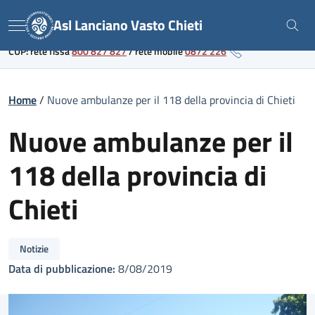
Skip
Link al portale sanitario regionale
Asl Lanciano Vasto Chieti
to
Menu
content
CUP: rete fissa
800 827 827
/
rete mobile
0872 226
Home
/
Nuove ambulanze per il 118 della provincia di Chieti
Nuove ambulanze per il
118 della provincia di
Chieti
Notizie
Data di pubblicazione:
8/08/2019