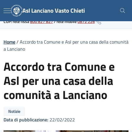
Skip
Link al portale sanitario regionale
Asl Lanciano Vasto Chieti
to
Menu
content
CUP: rete fissa
800 827 827
/
rete mobile
0872 226
Home
/
Accordo tra Comune e Asl per una casa della comunità
a Lanciano
Accordo tra Comune e
Asl per una casa della
comunità a Lanciano
Notizie
Data di pubblicazione:
22/02/2022