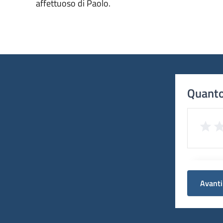
affettuoso di Paolo.
Quanto
Avanti