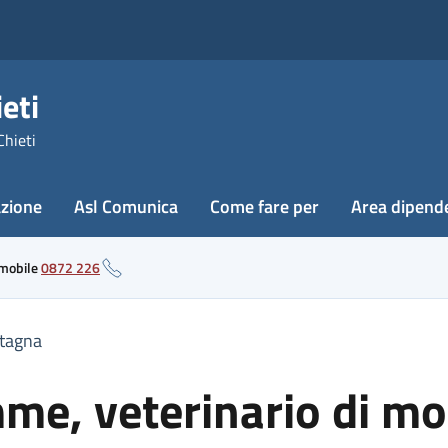
eti
Chieti
azione
Asl Comunica
Come fare per
Area dipend
 mobile
0872 226
ntagna
me, veterinario di m