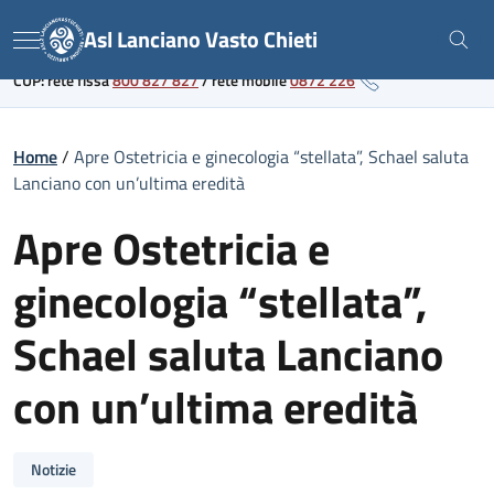
Skip
Link al portale sanitario regionale
Asl Lanciano Vasto Chieti
to
Menu
content
CUP: rete fissa
800 827 827
/
rete mobile
0872 226
Home
/
Apre Ostetricia e ginecologia “stellata”, Schael saluta
Lanciano con un’ultima eredità
Apre Ostetricia e
ginecologia “stellata”,
Schael saluta Lanciano
con un’ultima eredità
Notizie