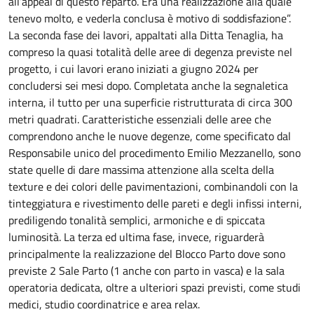
all’appeal di questo reparto. Era una realizzazione alla quale
tenevo molto, e vederla conclusa è motivo di soddisfazione”.
La seconda fase dei lavori, appaltati alla Ditta Tenaglia, ha
compreso la quasi totalità delle aree di degenza previste nel
progetto, i cui lavori erano iniziati a giugno 2024 per
concludersi sei mesi dopo. Completata anche la segnaletica
interna, il tutto per una superficie ristrutturata di circa 300
metri quadrati. Caratteristiche essenziali delle aree che
comprendono anche le nuove degenze, come specificato dal
Responsabile unico del procedimento Emilio Mezzanello, sono
state quelle di dare massima attenzione alla scelta della
texture e dei colori delle pavimentazioni, combinandoli con la
tinteggiatura e rivestimento delle pareti e degli infissi interni,
prediligendo tonalità semplici, armoniche e di spiccata
luminosità. La terza ed ultima fase, invece, riguarderà
principalmente la realizzazione del Blocco Parto dove sono
previste 2 Sale Parto (1 anche con parto in vasca) e la sala
operatoria dedicata, oltre a ulteriori spazi previsti, come studi
medici, studio coordinatrice e area relax.