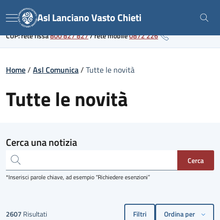
Skip
Link al portale sanitario regionale
Asl Lanciano Vasto Chieti
to
Menu
content
CUP: rete fissa
800 827 827
/
rete mobile
0872 226
Home
/
Asl Comunica
/
Tutte le novità
Tutte le novità
Cerca una notizia
*Inserisci parole chiave, ad esempio “Richiedere esenzioni”
2607
Risultati
Filtri