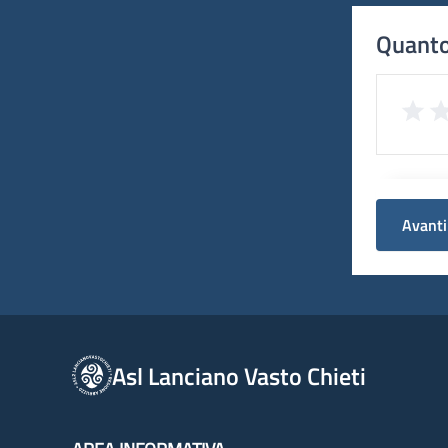
Quanto
Avanti
Asl Lanciano Vasto Chieti