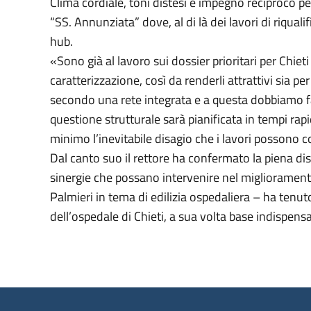
Clima cordiale, toni distesi e impegno reciproco pe
“SS. Annunziata” dove, al di là dei lavori di riqual
hub.
«Sono già al lavoro sui dossier prioritari per Chieti
caratterizzazione, così da renderli attrattivi sia p
secondo una rete integrata e a questa dobbiamo fa
questione strutturale sarà pianificata in tempi rapi
minimo l’inevitabile disagio che i lavori possono 
Dal canto suo il rettore ha confermato la piena dis
sinergie che possano intervenire nel miglioramento
Palmieri in tema di edilizia ospedaliera – ha ten
dell’ospedale di Chieti, a sua volta base indispens