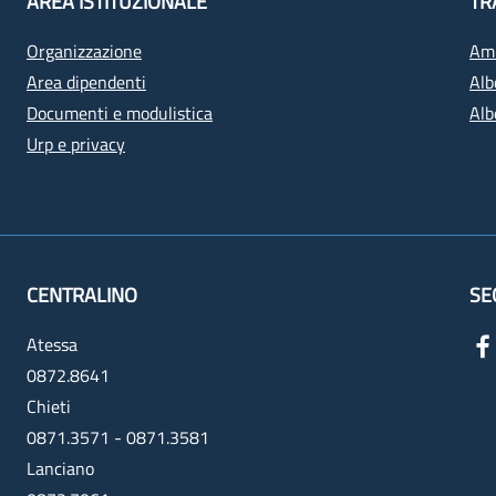
AREA ISTITUZIONALE
TR
Organizzazione
Amm
Area dipendenti
Alb
Documenti e modulistica
Alb
Urp e privacy
CENTRALINO
SE
Atessa
0872.8641
Chieti
0871.3571 - 0871.3581
Lanciano