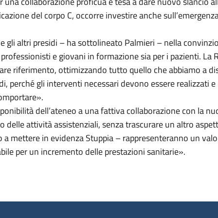
r una collaborazione proficua e tesa a dare nuovo slancio all
ificazione del corpo C, occorre investire anche sull’emergenza
 e gli altri presidi – ha sottolineato Palmieri – nella convinz
er professionisti e giovani in formazione sia per i pazienti. La
re riferimento, ottimizzando tutto quello che abbiamo a dis
di, perché gli interventi necessari devono essere realizzati e
comportare».
ponibilità dell’ateneo a una fattiva collaborazione con la nuo
 delle attività assistenziali, senza trascurare un altro aspe
uto a mettere in evidenza Stuppia – rappresenteranno un val
abile per un incremento delle prestazioni sanitarie».