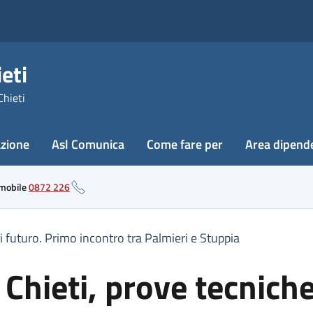
eti
Chieti
azione
Asl Comunica
Come fare per
Area dipend
 mobile
0872 226
di futuro. Primo incontro tra Palmieri e Stuppia
 Chieti, prove tecnich