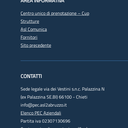
AREA INFORMATIVA
Centro unico di prenotazione – Cup
Strutture
Asl Comunica
Fornitori
Sito precedente
CONTATTI
Sede legale via dei Vestini s.n.c. Palazzina N
(ex Palazzina SE.BI) 66100 - Chieti
info@pec.asl2abruzzo.it
Elenco PEC Aziendali
Partita iva 02307130696