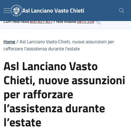
Skip
Link al portale sanitario regionale
Asl Lanciano Vasto Chieti
to
Menu
content
CUP: rete fissa
800 827 827
/
rete mobile
0872 226
Home
/
Asl Lanciano Vasto Chieti, nuove assunzioni per
rafforzare l’assistenza durante l’estate
Asl Lanciano Vasto
Chieti, nuove assunzioni
per rafforzare
l’assistenza durante
l’estate