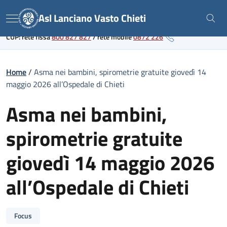
Skip
Link al portale sanitario regionale
Asl Lanciano Vasto Chieti
to
Menu
content
CUP: rete fissa
800 827 827
/
rete mobile
0872 226
Home
/
Asma nei bambini, spirometrie gratuite giovedì 14
maggio 2026 all’Ospedale di Chieti
Asma nei bambini,
spirometrie gratuite
giovedì 14 maggio 2026
all’Ospedale di Chieti
Focus