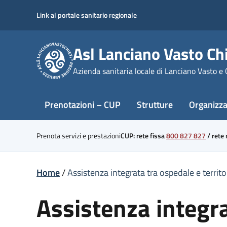
Skip
Link al portale sanitario regionale
to
content
Asl Lanciano Vasto Chi
Azienda sanitaria locale di Lanciano Vasto e 
Prenotazioni – CUP
Strutture
Organizz
Prenota servizi e prestazioni
CUP: rete fissa
800 827 827
/
rete
Home
/
Assistenza integrata tra ospedale e territ
Assistenza integra