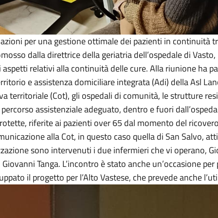
azioni per una gestione ottimale dei pazienti in continuità tr
omosso dalla direttrice della geriatria dell’ospedale di Vas
 aspetti relativi alla continuità delle cure. Alla riunione h
ritorio e assistenza domiciliare integrata (Adi) della Asl Lan
va territoriale (Cot), gli ospedali di comunità, le strutture r
 un percorso assistenziale adeguato, dentro e fuori dall’ospeda
rotette, riferite ai pazienti over 65 dal momento del ricovero
unicazione alla Cot, in questo caso quella di San Salvo, attiv
zzazione sono intervenuti i due infermieri che vi operano, Gi
 3, Giovanni Tanga. L’incontro è stato anche un’occasione pe
iluppato il progetto per l’Alto Vastese, che prevede anche l’ut