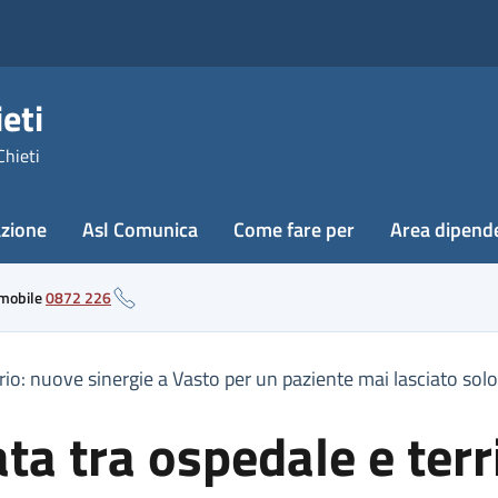
eti
Chieti
azione
Asl Comunica
Come fare per
Area dipend
 mobile
0872 226
orio: nuove sinergie a Vasto per un paziente mai lasciato solo
ta tra ospedale e terr