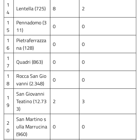
1
Lentella (725)
8
2
4
1
Pennadomo (3
0
0
5
11)
1
Pietraferrazza
0
0
6
na (128)
1
Quadri (863)
0
0
7
1
Rocca San Gio
0
0
8
vanni (2.348)
San Giovanni
1
Teatino (12.73
2
3
9
3)
San Martino s
2
ulla Marrucina
0
0
0
(960)