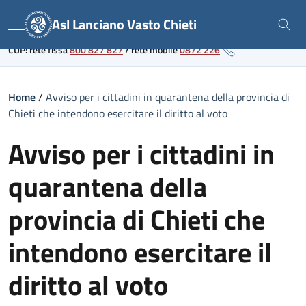
Skip
Link al portale sanitario regionale
Asl Lanciano Vasto Chieti
to
Menu
content
CUP: rete fissa
800 827 827
/
rete mobile
0872 226
Home
/
Avviso per i cittadini in quarantena della provincia di
Chieti che intendono esercitare il diritto al voto
Avviso per i cittadini in
quarantena della
provincia di Chieti che
intendono esercitare il
diritto al voto