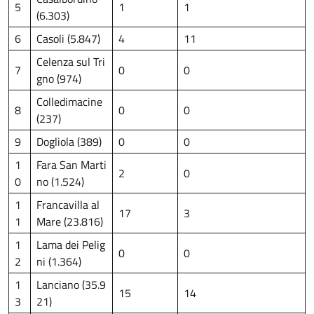
5
1
1
(6.303)
6
Casoli (5.847)
4
11
Celenza sul Tri
7
0
0
gno (974)
Colledimacine
8
0
0
(237)
9
Dogliola (389)
0
0
1
Fara San Marti
2
0
0
no (1.524)
1
Francavilla al
17
3
1
Mare (23.816)
1
Lama dei Pelig
0
0
2
ni (1.364)
1
Lanciano (35.9
15
14
3
21)