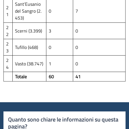
Sant’Eusanio
2
del Sangro (2.
0
7
1
453)
2
Scerni (3.399)
3
0
2
2
Tufillo (468)
0
0
3
2
Vasto (38.747)
1
0
4
Totale
60
41
Quanto sono chiare le informazioni su questa
pagina?