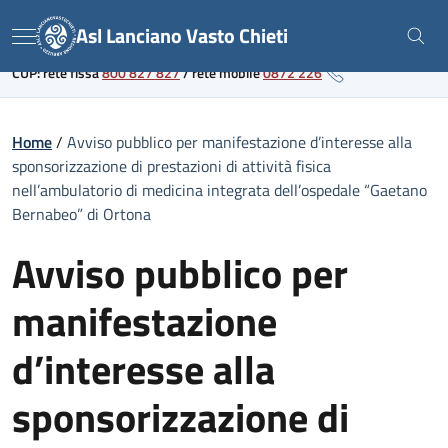
Skip
Link al portale sanitario regionale
Asl Lanciano Vasto Chieti
to
Menu
content
CUP: rete fissa
800 827 827
/
rete mobile
0872 226
Home
/
Avviso pubblico per manifestazione d’interesse alla
sponsorizzazione di prestazioni di attività fisica
nell’ambulatorio di medicina integrata dell’ospedale “Gaetano
Bernabeo” di Ortona
Avviso pubblico per
manifestazione
d’interesse alla
sponsorizzazione di