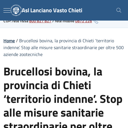
Skip
Link al portale sanitario regionale
Asl Lanciano Vasto Chieti
to
Menu
content
CUP: rete fissa
800 827 827
/
rete mobile
0872 226
Home
/
Brucellosi bovina, la provincia di Chieti ‘territorio
indenne’. Stop alle misure sanitarie straordinarie per oltre 500
aziende zootecniche
Brucellosi bovina, la
provincia di Chieti
‘territorio indenne’. Stop
alle misure sanitarie
straordinarie per oltre