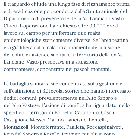
Il traguardo chiude una lunga fase di risanamento prima
e di eradicazione poi, condotta dalla Sanità animale del
Dipartimento di prevenzione della Asl Lanciano Vasto
Chieti. L’operazione ha richiesto oltre 90.000 ore di
lavoro sul campo per uniformare due realtà
epidemiologiche storicamente diverse. Se l’area teatina
era già libera dalla malattia al momento della fusione
delle due ex aziende sanitarie, il territorio della ex Asl
Lanciano-Vasto presentava una situazione
compromessa, concentrata nei pascoli montani.
La battaglia sanitaria si è concentrata sulla gestione e
sull’estinzione di 32 focolai storici che hanno interessato
dodici comuni, prevalentemente nell’Alto Sangro e
nell’Alto Vastese. L’azione di bonifica ha riguardato, nello
specifico, i territori di Borrello, Carunchio, Casoli,
Castiglione Messer Marino, Lanciano, Lentella,
Montazzoli, Monteferrante, Paglieta, Roccaspinalveti,
Roio del Sangro e Rosello. I numeri più alti si sono