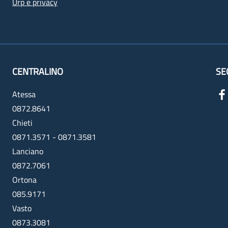
Urp e privacy
CENTRALINO
SE
Atessa
0872.8641
Chieti
0871.3571 - 0871.3581
Lanciano
0872.7061
Ortona
085.9171
Vasto
0873.3081