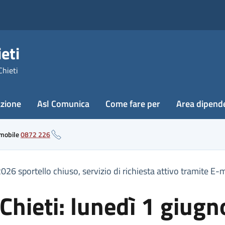
eti
Chieti
azione
Asl Comunica
Come fare per
Area dipend
 mobile
0872 226
2026 sportello chiuso, servizio di richiesta attivo tramite E-m
a Chieti: lunedì 1 giug