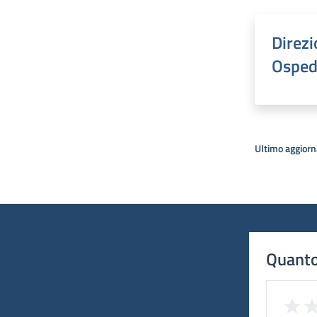
Direz
Ospeda
Ultimo aggior
Quanto