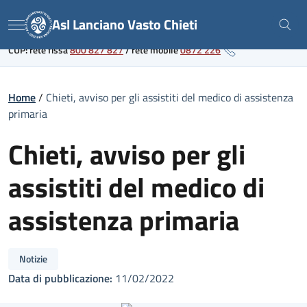
Skip
Link al portale sanitario regionale
Asl Lanciano Vasto Chieti
to
Menu
content
CUP: rete fissa
800 827 827
/
rete mobile
0872 226
Home
/
Chieti, avviso per gli assistiti del medico di assistenza
primaria
Chieti, avviso per gli
assistiti del medico di
assistenza primaria
Notizie
Data di pubblicazione:
11/02/2022