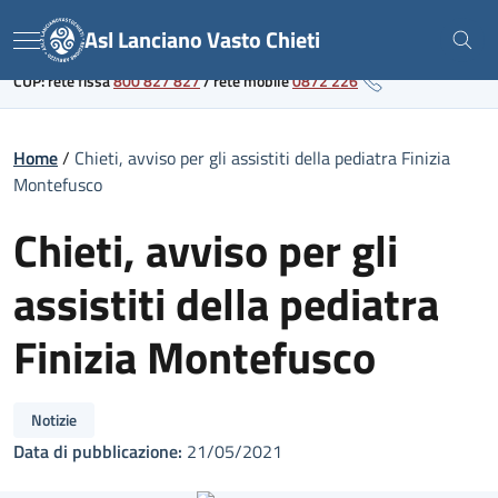
Skip
Link al portale sanitario regionale
Asl Lanciano Vasto Chieti
to
Menu
content
CUP: rete fissa
800 827 827
/
rete mobile
0872 226
Home
/
Chieti, avviso per gli assistiti della pediatra Finizia
Montefusco
Chieti, avviso per gli
assistiti della pediatra
Finizia Montefusco
Notizie
Data di pubblicazione:
21/05/2021