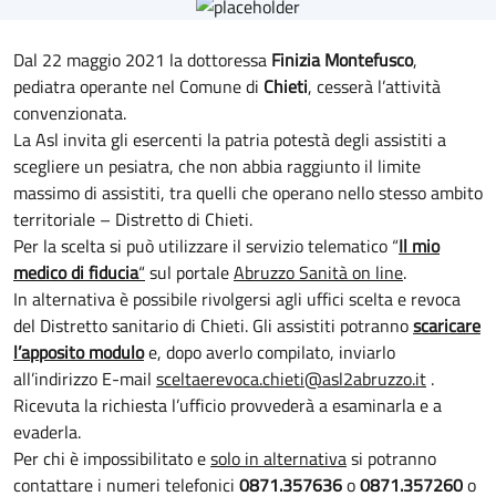
Dal 22 maggio 2021 la dottoressa
Finizia Montefusco
,
pediatra operante nel Comune di
Chieti
, cesserà l’attività
convenzionata.
La Asl invita gli esercenti la patria potestà degli assistiti a
scegliere un pesiatra, che non abbia raggiunto il limite
massimo di assistiti, tra quelli che operano nello stesso ambito
territoriale – Distretto di Chieti.
Per la scelta si può utilizzare il servizio telematico “
Il mio
medico di fiducia
“
sul portale
Abruzzo Sanità on line
.
In alternativa è possibile rivolgersi agli uffici scelta e revoca
del Distretto sanitario di Chieti. Gli assistiti potranno
scaricare
l’apposito modulo
e, dopo averlo compilato, inviarlo
all’indirizzo E-mail
sceltaerevoca.chieti@asl2abruzzo.it
.
Ricevuta la richiesta l’ufficio provvederà a esaminarla e a
evaderla.
Per chi è impossibilitato e
solo in alternativa
si potranno
contattare i numeri telefonici
0871.357636
o
0871.357260
o