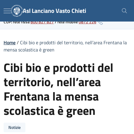
Skip
Link al portale sanitario regionale
Asl Lanciano Vasto Chieti
to
Menu
content
CUP: rete fissa
800 827 827
/
rete mobile
0872 226
Home
/
Cibi bio e prodotti del territorio, nell’area Frentana la
mensa scolastica è green
Cibi bio e prodotti del
territorio, nell’area
Frentana la mensa
scolastica è green
Notizie