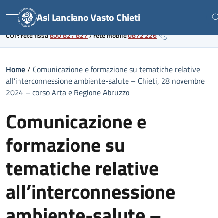
Skip
Link al portale sanitario regionale
Asl Lanciano Vasto Chieti
to
Menu
content
CUP: rete fissa
800 827 827
/
rete mobile
0872 226
Home
/
Comunicazione e formazione su tematiche relative
all’interconnessione ambiente-salute – Chieti, 28 novembre
2024 – corso Arta e Regione Abruzzo
Comunicazione e
formazione su
tematiche relative
all’interconnessione
ambiente-salute –