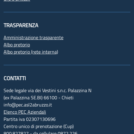
TRASPARENZA
Amministrazione trasparente
Albo pretorio
Albo pretorio (rete interna)
CONTATTI
Sede legale via dei Vestini s.n.c. Palazzina N
(ex Palazzina SE.BI) 66100 - Chieti
info@pec.asl2abruzzo.it
Elenco PEC Aziendali
Partita iva 02307130696
Centro unico di prenotazione (Cup)
800.827827 - da cellulare 0872.226