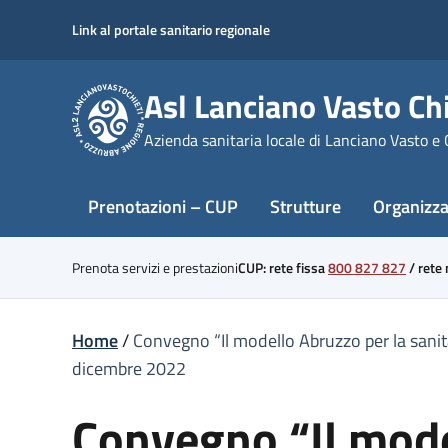
Skip
Link al portale sanitario regionale
to
content
Asl Lanciano Vasto Chi
Azienda sanitaria locale di Lanciano Vasto e 
Prenotazioni – CUP
Strutture
Organizz
Prenota servizi e prestazioni
CUP: rete fissa
800 827 827
/
rete
Home
/
Convegno “Il modello Abruzzo per la sanità 
dicembre 2022
Convegno “Il model