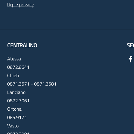
Urp e privacy
CENTRALINO
SE
Atessa
0872.8641
Chieti
0871.3571 - 0871.3581
Lanciano
0872.7061
Ortona
085.9171
Vasto