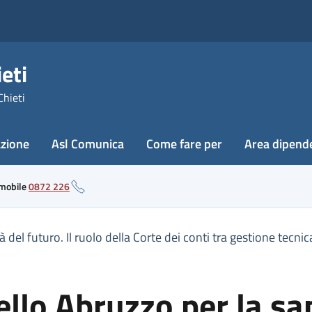
eti
Chieti
azione
Asl Comunica
Come fare per
Area dipend
 mobile
0872 226
del futuro. Il ruolo della Corte dei conti tra gestione tecnic
lo Abruzzo per la sani