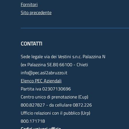
Fornitori
Sito precedente
CONTATTI
Sede legale via dei Vestini s.n.c. Palazzina N
(ex Palazzina SE.BI) 66100 - Chieti
info@pec.asl2abruzzo.it
Elenco PEC Aziendali
Partita iva 02307130696
Centro unico di prenotazione (Cup)
800.827827 - da cellulare 0872.226
Ufficio relazioni con il pubblico (Urp)
800.171718