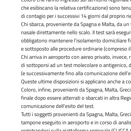
che esibiscano la relativa certificazione) sono te
di contagio per i successivi 14 giorni dal proprio rie
Chi sbarca, proveniente da Spagna e Malta, da un 
nasale direttamente nello scalo. Il test sarà esegui
obbligatorio mantenere l’isolamento domiciliare fino
e sottoposto alle procedure ordinarie (compreso il
Chi arriva in aeroporto con aereo privato, invece, r
di sottoporsi ad un test molecolare o antigenico, d
(e successivamente fino alla comunicazione dell’es
Queste ultime disposizioni si applicano anche a co
Coloro, infine, provenienti da Spagna, Malta, Greci
finale dopo essere atterrati o sbarcati in altra Re
comunicazione dell’esito del test.
Tutti i soggetti provenienti da Spagna, Malta, Grec
tampone eseguito in aeroporto e in corso di analis
registrandosi sulla
piattaforma regionale (CLICCA 