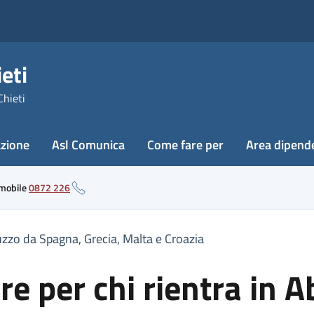
eti
Chieti
azione
Asl Comunica
Come fare per
Area dipend
 mobile
0872 226
uzzo da Spagna, Grecia, Malta e Croazia
re per chi rientra in 