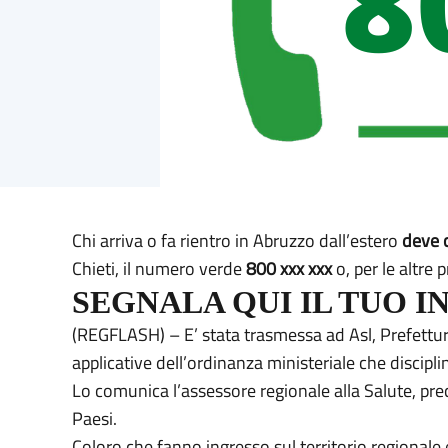
Chi arriva o fa rientro in Abruzzo dall’estero
deve 
Chieti, il numero verde
800 xxx xxx
o, per le altre p
SEGNALA QUI IL TUO I
(REGFLASH) – E’ stata trasmessa ad Asl, Prefetture
applicative dell’ordinanza ministeriale che discipli
Lo comunica l’assessore regionale alla Salute, prec
Paesi.
Coloro che fanno ingresso sul territorio regionale e