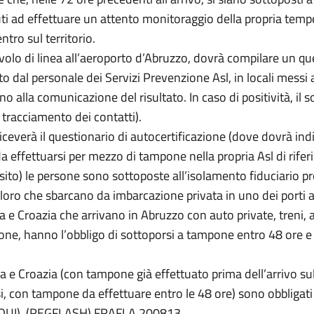
nuti ad effettuare un attento monitoraggio della propria temp
ntro sul territorio.
volo di linea all’aeroporto d’Abruzzo, dovrà compilare un q
to dal personale dei Servizi Prevenzione Asl, in locali messi a
 alla comunicazione del risultato. In caso di positività, il s
 tracciamento dei contatti).
iceverà il questionario di autocertificazione (dove dovrà indi
a effettuarsi per mezzo di tampone nella propria Asl di riferi
ito) le persone sono sottoposte all’isolamento fiduciario pr
loro che sbarcano da imbarcazione privata in uno dei porti a
a e Croazia che arrivano in Abruzzo con auto private, treni, 
gione, hanno l’obbligo di sottoporsi a tampone entro 48 ore e 
ia e Croazia (con tampone già effettuato prima dell’arrivo sul
i, con tampone da effettuare entro le 48 ore) sono obbligati 
QUI)
. (REGFLASH) FRAFLA 200813