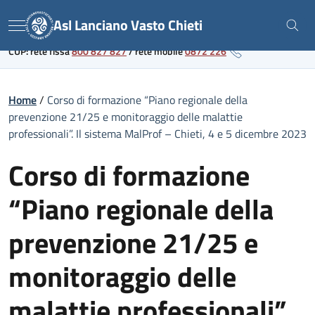
Skip
Link al portale sanitario regionale
Asl Lanciano Vasto Chieti
to
Menu
content
CUP: rete fissa
800 827 827
/
rete mobile
0872 226
Home
/
Corso di formazione “Piano regionale della
prevenzione 21/25 e monitoraggio delle malattie
professionali”. Il sistema MalProf – Chieti, 4 e 5 dicembre 2023
Corso di formazione
“Piano regionale della
prevenzione 21/25 e
monitoraggio delle
malattie professionali”.