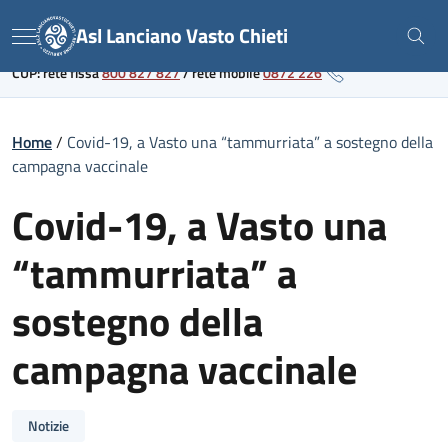
Skip
Link al portale sanitario regionale
Asl Lanciano Vasto Chieti
to
Menu
content
CUP: rete fissa
800 827 827
/
rete mobile
0872 226
Home
/
Covid-19, a Vasto una “tammurriata” a sostegno della
campagna vaccinale
Covid-19, a Vasto una
“tammurriata” a
sostegno della
campagna vaccinale
Notizie