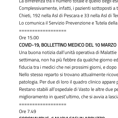
La differenza tra il numero totale e quello degli esi
Complessivamente, infatti, i pazienti sottoposti a
Chieti, 192 nella Asl di Pescara e 33 nella Asl di T
Lo comunica il Servizio Prevenzione e Tutela del
==================
Ore 15.00
COVID-19, BOLLETTINO MEDICO DEL 10 MARZO
Una buona notizia dall’unità operativa di Malattie i
settimana, non ha più febbre da qualche giorno ed 
fiducia tra i medici che nei prossimi giorni, e dopo
Nello stesso reparto si trovano attualmente ricover
patologia. Per due di loro il quadro clinico appare
Restano stabili all’ospedale di Vasto le altre due p
miglioramento in quest’ultimo, che si avvia a lasciar
==================
Ore 7.49