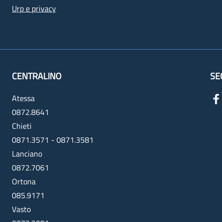
Urp e privacy
CENTRALINO
SE
Atessa
0872.8641
Chieti
0871.3571 - 0871.3581
Lanciano
0872.7061
Ortona
085.9171
Vasto