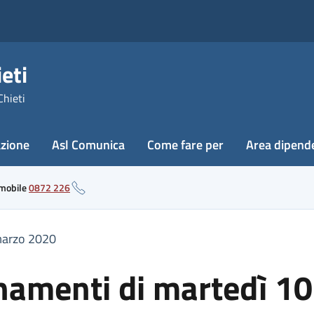
eti
Chieti
azione
Asl Comunica
Come fare per
Area dipend
 mobile
0872 226
marzo 2020
namenti di martedì 1