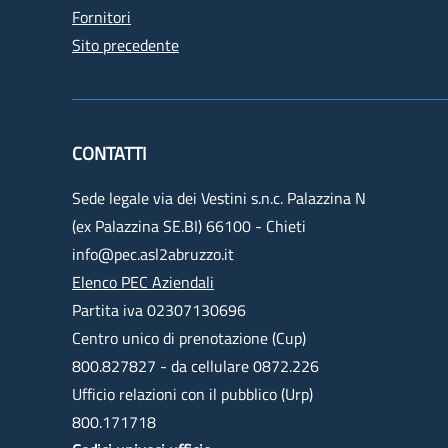
Fornitori
Sito precedente
CONTATTI
Sede legale via dei Vestini s.n.c. Palazzina N
(ex Palazzina SE.BI) 66100 - Chieti
info@pec.asl2abruzzo.it
Elenco PEC Aziendali
Partita iva 02307130696
Centro unico di prenotazione (Cup)
800.827827 - da cellulare 0872.226
Ufficio relazioni con il pubblico (Urp)
800.171718