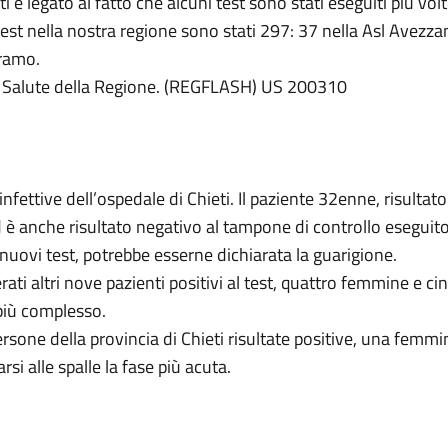
ti è legato al fatto che alcuni test sono stati eseguiti più vol
 test nella nostra regione sono stati 297: 37 nella Asl Avezz
eramo.
la Salute della Regione. (REGFLASH) US 200310
nfettive dell’ospedale di Chieti. Il paziente 32enne, risultat
è anche risultato negativo al tampone di controllo eseguito i
 nuovi test, potrebbe esserne dichiarata la guarigione.
ati altri nove pazienti positivi al test, quattro femmine e c
 più complesso.
ersone della provincia di Chieti risultate positive, una femmin
si alle spalle la fase più acuta.