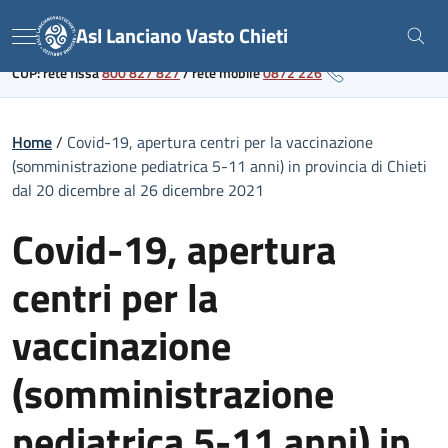
Skip
Link al portale sanitario regionale
Asl Lanciano Vasto Chieti
to
Menu
content
CUP: rete fissa
800 827 827
/
rete mobile
0872 226
Home
/
Covid-19, apertura centri per la vaccinazione
(somministrazione pediatrica 5-11 anni) in provincia di Chieti
dal 20 dicembre al 26 dicembre 2021
Covid-19, apertura
centri per la
vaccinazione
(somministrazione
pediatrica 5-11 anni) in