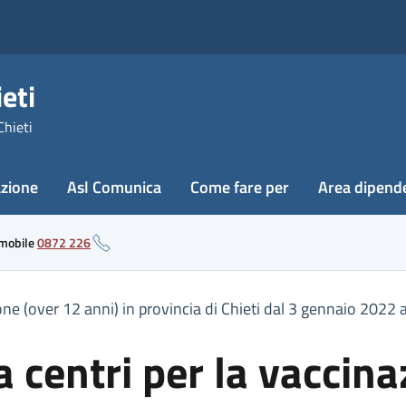
eti
Chieti
azione
Asl Comunica
Come fare per
Area dipend
 mobile
0872 226
one (over 12 anni) in provincia di Chieti dal 3 gennaio 2022
 centri per la vaccina