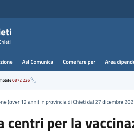
eti
Chieti
azione
Asl Comunica
Come fare per
Area dipend
 mobile
0872 226
one (over 12 anni) in provincia di Chieti dal 27 dicembre 20
 centri per la vaccina