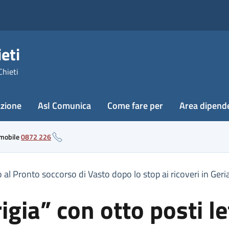
eti
Chieti
azione
Asl Comunica
Come fare per
Area dipend
 mobile
0872 226
o al Pronto soccorso di Vasto dopo lo stop ai ricoveri in Ger
igia” con otto posti le