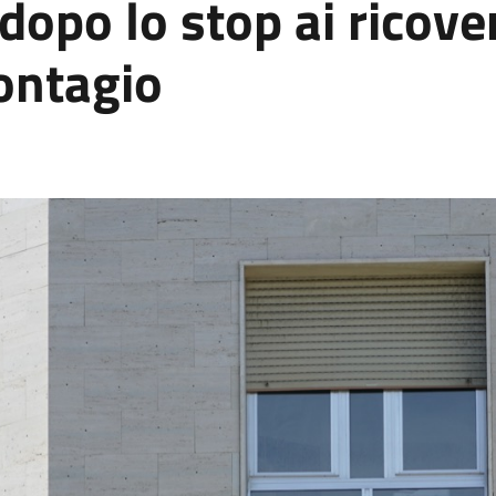
opo lo stop ai ricover
ontagio